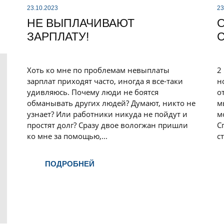
23.10.2023
23
НЕ ВЫПЛАЧИВАЮТ
ЗАРПЛАТУ!
С
Хоть ко мне по проблемам невыплаты
2
зарплат приходят часто, иногда я все-таки
н
удивляюсь. Почему люди не боятся
о
обманывать других людей? Думают, никто не
м
узнает? Или работники никуда не пойдут и
м
простят долг? Сразу двое вологжан пришли
С
ко мне за помощью,...
с
ПОДРОБНЕЙ